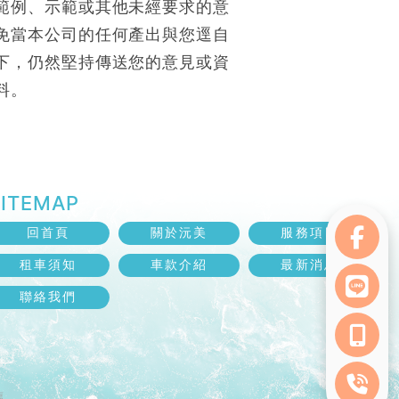
範例、示範或其他未經要求的意
免當本公司的任何產出與您逕自
下，仍然堅持傳送您的意見或資
料。
回首頁
關於沅美
服務項目
租車須知
車款介紹
最新消息
聯絡我們
薦