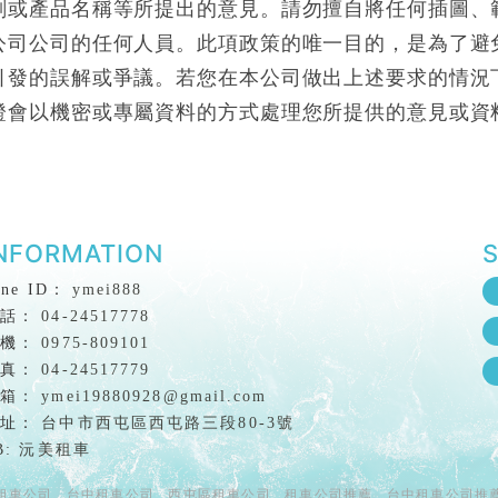
劃或產品名稱等所提出的意見。請勿擅自將任何插圖、
公司公司的任何人員。此項政策的唯一目的，是為了避
引發的誤解或爭議。若您在本公司做出上述要求的情況
證會以機密或專屬資料的方式處理您所提供的意見或資
ymei888
04-24517778
0975-809101
04-24517779
ymei19880928@gmail.com
台中市西屯區西屯路三段80-3號
B: 沅美租車
租車公司
台中租車公司
西屯區租車公司
租車公司推薦
台中租車公司推