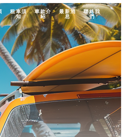
項
租車須
車款介
最新消
聯絡我
知
紹
息
們