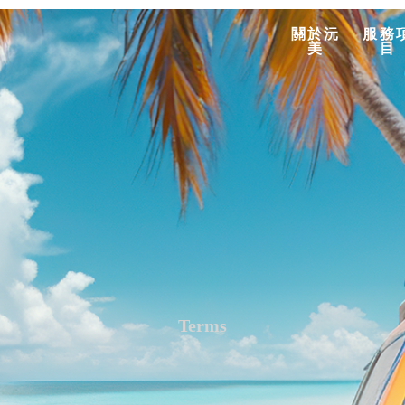
關於沅
服務
美
目
Terms